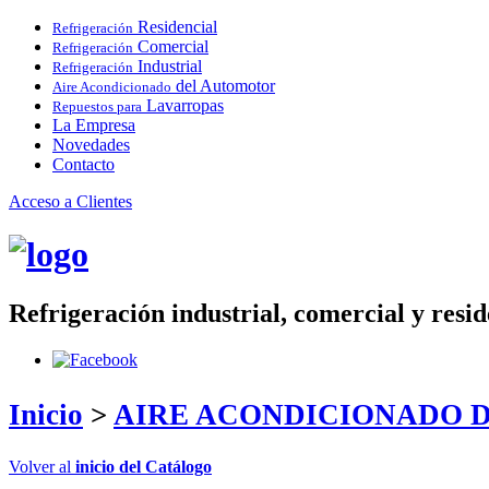
Residencial
Refrigeración
Comercial
Refrigeración
Industrial
Refrigeración
del Automotor
Aire Acondicionado
Lavarropas
Repuestos para
La Empresa
Novedades
Contacto
Acceso a Clientes
Refrigeración industrial, comercial y resi
Inicio
>
AIRE ACONDICIONADO 
Volver al
inicio del Catálogo