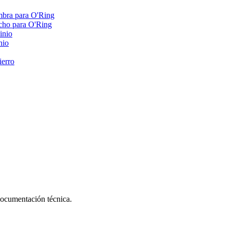
embra para O'Ring
acho para O'Ring
inio
nio
ierro
documentación técnica.