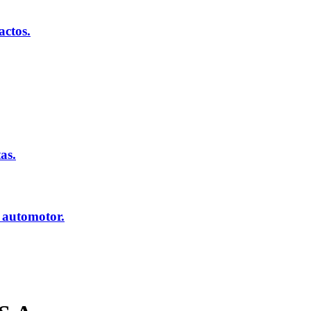
actos.
as.
 automotor.