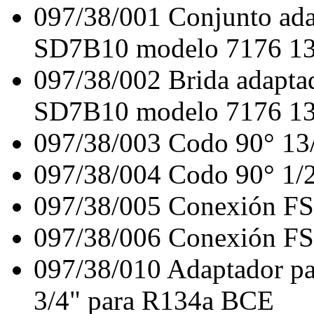
097/38/001
Conjunto ad
SD7B10 modelo 7176 1
097/38/002
Brida adapt
SD7B10 modelo 7176 1
097/38/003
Codo 90° 13
097/38/004
Codo 90° 1/
097/38/005
Conexión FS-
097/38/006
Conexión FS-
097/38/010
Adaptador p
3/4" para R134a BCE