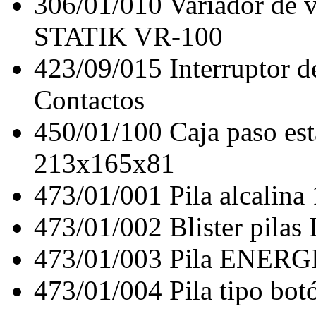
306/01/010
Variador de 
STATIK VR-100
423/09/015
Interruptor
Contactos
450/01/100
Caja paso es
213x165x81
473/01/001
Pila alcalina 
473/01/002
Blister pil
473/01/003
Pila ENERGI
473/01/004
Pila tipo bo