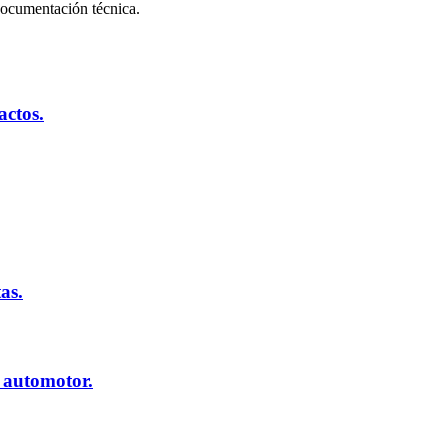
documentación técnica.
actos.
as.
 automotor.