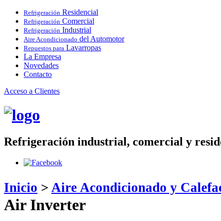
Residencial
Refrigeración
Comercial
Refrigeración
Industrial
Refrigeración
del Automotor
Aire Acondicionado
Lavarropas
Repuestos para
La Empresa
Novedades
Contacto
Acceso a Clientes
Refrigeración industrial, comercial y resi
Inicio
>
Aire Acondicionado y Calef
Air Inverter