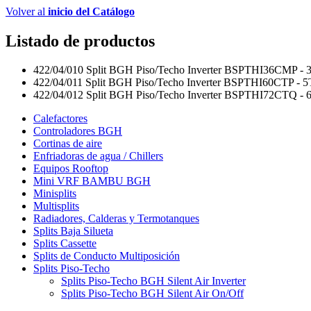
Volver al
inicio del Catálogo
Listado de productos
422/04/010
Split BGH Piso/Techo Inverter BSPTHI36CMP - 3T
422/04/011
Split BGH Piso/Techo Inverter BSPTHI60CTP - 5T
422/04/012
Split BGH Piso/Techo Inverter BSPTHI72CTQ - 6T
Calefactores
Controladores BGH
Cortinas de aire
Enfriadoras de agua / Chillers
Equipos Rooftop
Mini VRF BAMBU BGH
Minisplits
Multisplits
Radiadores, Calderas y Termotanques
Splits Baja Silueta
Splits Cassette
Splits de Conducto Multiposición
Splits Piso-Techo
Splits Piso-Techo BGH Silent Air Inverter
Splits Piso-Techo BGH Silent Air On/Off